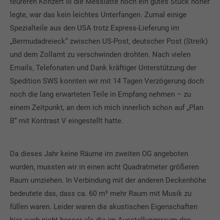
teureren Konzert III die Messlatte noch ein gutes Stück höher
legte, war das kein leichtes Unterfangen. Zumal einige
Spezialteile aus den USA trotz Express-Lieferung im
„Bermudadreieck“ zwischen US-Post, deutscher Post (Streik)
und dem Zollamt zu verschwinden drohten. Nach vielen
Emails, Telefonaten und Dank kräftiger Unterstützung der
Spedition SWS konnten wir mit 14 Tagen Verzögerung doch
noch die lang erwarteten Teile in Empfang nehmen – zu
einem Zeitpunkt, an dem ich mich innerlich schon auf „Plan
B“ mit Kontrast V eingestellt hatte.
Da dieses Jahr keine Räume im zweiten OG angeboten
wurden, mussten wir in einen acht Quadratmeter größeren
Raum umziehen. In Verbindung mit der anderen Deckenhöhe
bedeutete das, dass ca. 60 m³ mehr Raum mit Musik zu
füllen waren. Leider waren die akustischen Eigenschaften
hier auch nicht besser als die im Ausstellungsraum des