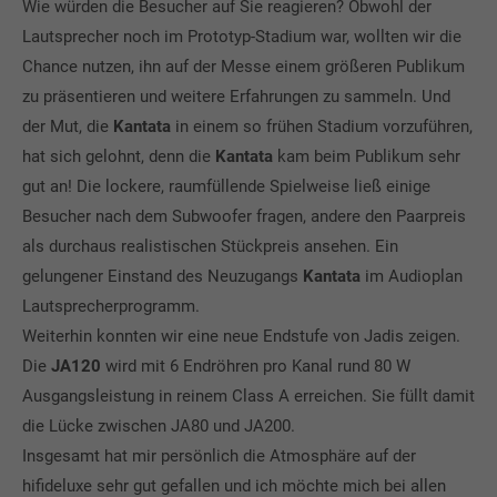
Wie würden die Besucher auf Sie reagieren? Obwohl der
Lautsprecher noch im Prototyp-Stadium war, wollten wir die
Chance nutzen, ihn auf der Messe einem größeren Publikum
zu präsentieren und weitere Erfahrungen zu sammeln. Und
der Mut, die
Kantata
in einem so frühen Stadium vorzuführen,
hat sich gelohnt, denn die
Kantata
kam beim Publikum sehr
gut an! Die lockere, raumfüllende Spielweise ließ einige
Besucher nach dem Subwoofer fragen, andere den Paarpreis
als durchaus realistischen Stückpreis ansehen. Ein
gelungener Einstand des Neuzugangs
Kantata
im Audioplan
Lautsprecherprogramm.
Weiterhin konnten wir eine neue Endstufe von Jadis zeigen.
Die
JA120
wird mit 6 Endröhren pro Kanal rund 80 W
Ausgangsleistung in reinem Class A erreichen. Sie füllt damit
die Lücke zwischen JA80 und JA200.
Insgesamt hat mir persönlich die Atmosphäre auf der
hifideluxe sehr gut gefallen und ich möchte mich bei allen