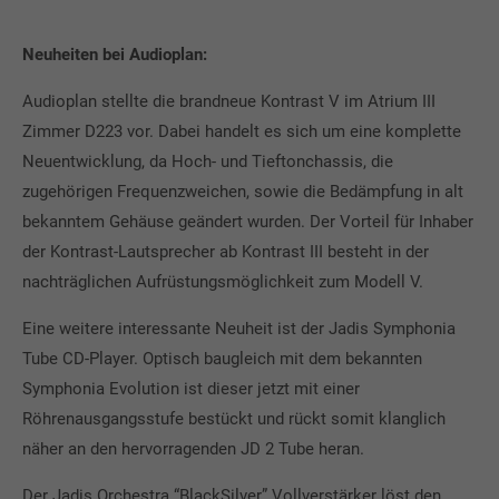
Neuheiten bei Audioplan:
Audioplan stellte die brandneue Kontrast V im Atrium III
Zimmer D223 vor. Dabei handelt es sich um eine komplette
Neuentwicklung, da Hoch- und Tieftonchassis, die
zugehörigen Frequenzweichen, sowie die Bedämpfung in alt
bekanntem Gehäuse geändert wurden. Der Vorteil für Inhaber
der Kontrast-Lautsprecher ab Kontrast III besteht in der
nachträglichen Aufrüstungsmöglichkeit zum Modell V.
Eine weitere interessante Neuheit ist der Jadis Symphonia
Tube CD-Player. Optisch baugleich mit dem bekannten
Symphonia Evolution ist dieser jetzt mit einer
Röhrenausgangsstufe bestückt und rückt somit klanglich
näher an den hervorragenden JD 2 Tube heran.
Der Jadis Orchestra “BlackSilver” Vollverstärker löst den