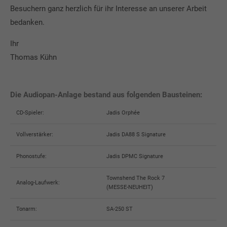
Besuchern ganz herzlich für ihr Interesse an unserer Arbeit
bedanken.
Ihr
Thomas Kühn
Die Audiopan-Anlage bestand aus folgenden Bausteinen:
CD-Spieler:
Jadis Orphée
Vollverstärker:
Jadis DA88 S Signature
Phonostufe:
Jadis DPMC Signature
Townshend The Rock 7
Analog-Laufwerk:
(MESSE-NEUHEIT)
Tonarm:
SA-250 ST