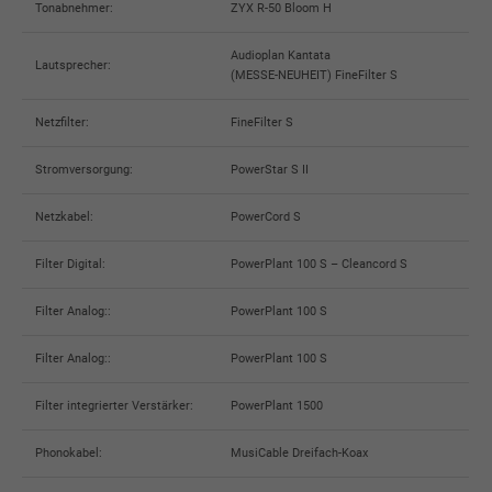
Tonabnehmer:
ZYX R-50 Bloom H
Audioplan Kantata
Lautsprecher:
(MESSE-NEUHEIT) FineFilter S
Netzfilter:
FineFilter S
Stromversorgung:
PowerStar S II
Netzkabel:
PowerCord S
Filter Digital:
PowerPlant 100 S – Cleancord S
Filter Analog::
PowerPlant 100 S
Filter Analog::
PowerPlant 100 S
Filter integrierter Verstärker:
PowerPlant 1500
Phonokabel:
MusiCable Dreifach-Koax