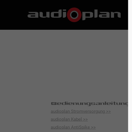
Bedienungsanleitung
audioplan Stromversorgung >>
audioplan Kabel >>
audioplan AntiSpike >>