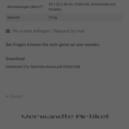
29 x 22 x 46 cm (Tiefe inkl. Anschlüsse und
Abmessungen (BxHxT)
Knöpfe)
Gewicht
20 kg
Per e-mail anfragen / Request by mail
Bei Fragen können Sie sich gerne an uns wenden.
Download
Datenblatt 57a Tsakiridis Aeolos.pdf
(568,8 KiB)
Zurück
Verwandte Artikel