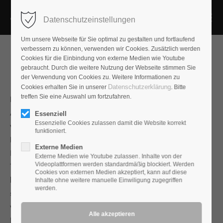
Datenschutzeinstellungen
Um unsere Webseite für Sie optimal zu gestalten und fortlaufend
verbessern zu können, verwenden wir Cookies. Zusätzlich werden
Cookies für die Einbindung von externe Medien wie Youtube
gebraucht. Durch die weitere Nutzung der Webseite stimmen Sie
der Verwendung von Cookies zu. Weitere Informationen zu
Tsakiridis Aeolos
Datenschutzerklärung
Cookies erhalten Sie in unserer
. Bitte
treffen Sie eine Auswahl um fortzufahren.
Mit vier klassischen Endröhren des Typs 6CA7 erreicht der
Aeolus eine Ausgangsleistung von 2x35W die mittels
Essenziell
Essenzielle Cookies zulassen damit die Website korrekt
verlustarmer und breitbandiger Übertrager an den
funktioniert.
Lautsprecher gekoppelt werden
Externe Medien
Im Betrieb kann das Gerät von Ultralinear-Betrieb auf
Externe Medien wie Youtube zulassen. Inhalte von der
Videoplattformen werden standardmäßig blockiert. Werden
Triodenbetrieb umgeschaltet werden. Die Gegenkopplung
Cookies von externen Medien akzeptiert, kann auf diese
kann von „normal“ auf „low“ reduziert werden. So ergeben
Inhalte ohne weitere manuelle Einwiligung zugegriffen
werden.
sich vielfältige Möglichkeiten den Verstärker optimal an die
verwendeten Lautsprecher anzupassen.
Die Bedienung von Lautstärke und Eingangswahl erfolgt