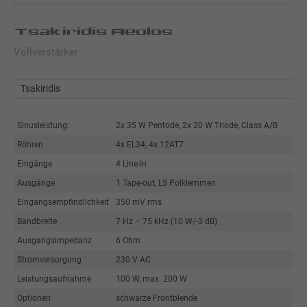
Tsakiridis Aeolos
Vollverstärker
Tsakiridis
Sinusleistung:
2x 35 W Pentode, 2x 20 W Triode, Class A/B
Röhren
4x EL34, 4x 12AT7
Eingänge
4 Line-In
Ausgänge
1 Tape-out, LS Polklemmen
Eingangsempfindlichkeit
350 mV rms
Bandbreite
7 Hz – 75 kHz (10 W/-3 dB)
Ausgangsimpedanz
6 Ohm
Stromversorgung
230 V AC
Leistungsaufnahme
100 W, max. 200 W
Optionen
schwarze Frontblende