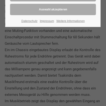
entweder an der Frontplatte oder mit Hilfe der mitgelieferten
Fernbedienung. Die Lautstärkeregelung erfolgt dabei mit
einem hochwertigen Alps-Motorpoti. Relais schalten die
Datenschutz
Impressum
Weitere Informationen
Eingänge direkt an den Eingangsbuchsen um. Zusätzlich ist
eine Muting-Funktion vorhanden und eine automatische
Einschaltprozedur mit Stummschaltung für 60 Sekunden hält
Geräusche vom Lautsprecher fern.
Ein im Chassis eingebautes Display erlaubt die Kontrolle des
Ruhestroms für jede Endröhre getrennt. Das Gerät wird dabei
automatisch stumm geschaltet und der Ruhestrom wird auf
das Milliampere genau angezeigt und kann gegebenenfalls
nachjustiert werden. Damit bietet Tsakiridis dem
Musikfreund erstmals eine exakte Kontrolle über die
Einstellung und den Zustand der Endröhren, ohne dass ein
externes Messgerät zu Hilfe genommen werden muss.
Im Musikbetrieb zeigt das Display den gewählten Eingang an