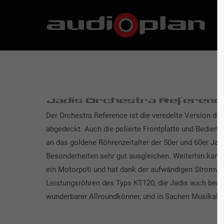
Jadis Orchestra Referenc
Der Orchestra Reference ist die veredelte Version de
abgedeckt. Auch die polierte Frontplatte und Bedienkn
an das goldene Röhrenzeitalter der 50er und 60er Jah
Besonderheiten sehr gut ausgleichen. Weiterhin kann
ein Motorpoti und hat dank der aufwändigen Stromvers
Leistungsröhren des Typs KT120, die Jadis auch bei se
wunderbarer Allroundkönner, und in Sachen Musikalit