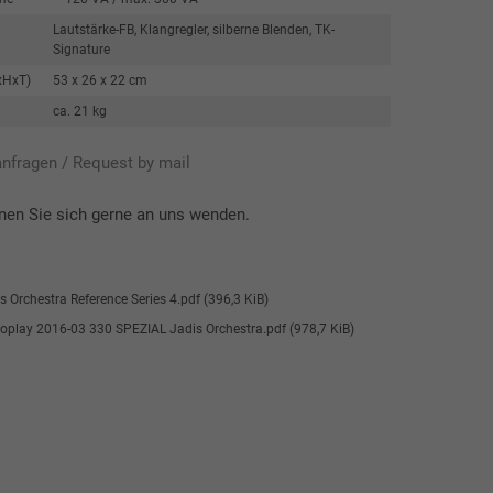
Lautstärke-FB, Klangregler, silberne Blenden, TK-
Signature
xHxT)
53 x 26 x 22 cm
ca. 21 kg
anfragen / Request by mail
nen Sie sich gerne an uns wenden.
s Orchestra Reference Series 4.pdf
(396,3 KiB)
reoplay 2016-03 330 SPEZIAL Jadis Orchestra.pdf
(978,7 KiB)