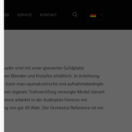
TRIEB
SERVICE
KONTAKT
uader sind mit einer gravierten Goldplatte
bernen Blenden und Knöpfen erhältlich. In Anlehnung
. Damit kann man raumakustische und aufnahmebedingte
 einer eigenen Trafowicklung versorgte Modul steuert
erence arbeitet in der Audioplan-Version mit
tung von gut 45 Watt. Der Orchestra Reference ist ein