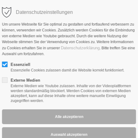
Datenschutzeinstellungen
HOME
PRODUKTE
NEWS
ÜBER UNS
VER
Um unsere Webseite für Sie optimal zu gestalten und fortlaufend verbessern zu
können, verwenden wir Cookies. Zusätzlich werden Cookies für die Einbindung
von externe Medien wie Youtube gebraucht. Durch die weitere Nutzung der
Webseite stimmen Sie der Verwendung von Cookies zu. Weitere Informationen
Datenschutzerklärung
zu Cookies erhalten Sie in unserer
. Bitte treffen Sie eine
Auswahl um fortzufahren.
e Series 4
Essenziell
Essenzielle Cookies zulassen damit die Website korrekt funktioniert.
s Orchestra BlackSilver. Die gegen Schwingungen vergossenen Trafoq
öpfe sind echt vergoldet. Auf Wunsch ist er auch mit polierten sil
Externe Medien
Externe Medien wie Youtube zulassen. Inhalte von der Videoplattformen
re gibt es eine Version mit feinfühlig einstellbaren Klangreglern
werden standardmäßig blockiert. Werden Cookies von externen Medien
 er mit einer Lautstärkefernbedienung ausgestattet werden. Das von
akzeptiert, kann auf diese Inhalte ohne weitere manuelle Einwiligung
zugegriffen werden.
orgung keinen negativen Einfluss auf den Klang. Der Orchestra Ref
inen Top-Produkten einsetzt. Damit erzielt die Reference eine Leis
ät in dieser Preisklasse eine absolute Ausnahmeerscheinung.