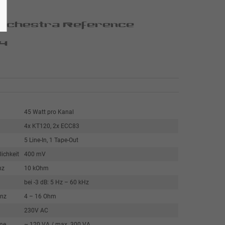
Orchestra Reference
4
45 Watt pro Kanal
4x KT120, 2x ECC83
5 Line-In, 1 Tape-Out
ichkeit
400 mV
nz
10 kOhm
bei -3 dB: 5 Hz – 60 kHz
nz
4 – 16 Ohm
230V AC
me
~ 120 VA / max. 300 VA