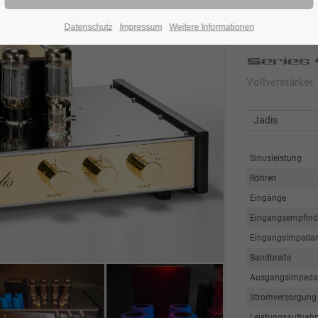
Datenschutz
Impressum
Weitere Informationen
Jadis 
Series 
Vollverstärker
Jadis
Sinusleistung
Röhren
Eingänge
Eingangsempfindl
Eingangsimpeda
Bandbreite
Ausgangsimpeda
Stromversorgung
Leistungsaufnah