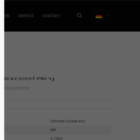
TRIEB
SERVICE
KONTAKT
e Exceed Airy
Stereosysteme
Ultimate Exceed Airy
MR
C-1000