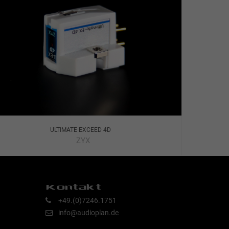
ULTIMATE EXCEED 4D
ZYX
Kontakt
+49.(0)7246.1751
info@audioplan.de