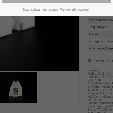
Generator
Datenschutz
Impressum
Weitere Informationen
Ausgangsspannun
Impedanz Standar
Frequenzgang
Masse
Auflagekraftberei
Anschlüsse/Träge
Per e-mail 
Legende
Nadel:
LC: Line Con
Spulenmaterial: 6N-
Legierung
Anschlüsse:
vergol
1,25mm Pins aus r
TB oder TB2:
Zusat
SB oder SB2:
Zusat
M2,5 Gewindebuchs
eingebaut
Für alle Tonabnehme
Kanaltrennung >25
Stereo-TA, 2,5g M