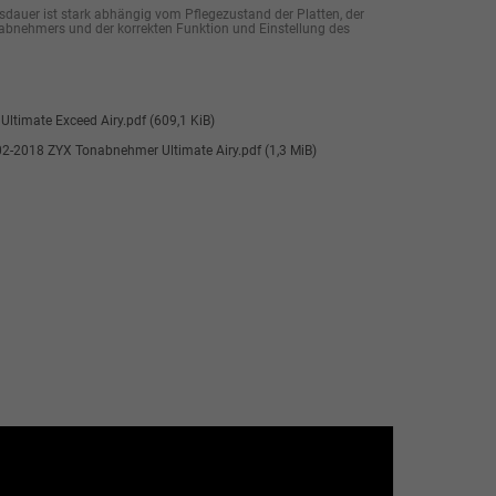
dauer ist stark abhängig vom Pflegezustand der Platten, der
abnehmers und der korrekten Funktion und Einstellung des
Ultimate Exceed Airy.pdf
(609,1 KiB)
 02-2018 ZYX Tonabnehmer Ultimate Airy.pdf
(1,3 MiB)