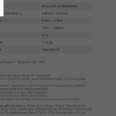
6N-Cu, G-S auf Bestellung
g Standard / L
0,48 mV / 0,24 mV
d / L
8 Ohm / 4 Ohm
10Hz – 100kHz
5,0 g
ch
1,7-2,5g
r
vergoldet/GF
anfragen / Request by mail
tact, MR: Micro Ridge, SP: Sphärisch
Cu: 99,9999% reines, sauerstofffreies Kupfer, G-S: Gold-Silber-
det/GF: vergoldete 1,25mm Pins auf Glasfaserträger, Gold/CF:
einem Gold auf Carbonfaserträger
zgewicht aus Zinn, fest eingebaut
zgewicht aus Silber, fest eingebaut
en sind in 4D, Omega, Dynamic, Diamond und Astro fest
r gilt:
Abtastung >60µm @ 2g Stereo-TA bzw. 2,5g Mono-TA,
dB @ 1kHz, empfohlene Auflagekraft bei 20-25 Grad Celsius: 2,0g
ono-TA. Lebensdauer Stereo-TA ca. 2000 Stunden, Mono-TA ca.