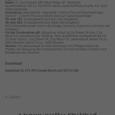
Nadel:
LC: Line Contact, MR: Micro Ridge, SP: Sphärisch
Spulenmaterial: 6N-Cu: 99,9999% reines, sauerstofffreies Kupfer, G-S: Gold-
Silber-Legierung
Anschlüsse:
vergoldet/GF: vergoldete 1,25mm Pins auf Glasfaserträger,
Gold/CF: 1,25mm Pins aus reinem Gold auf Carbonfaserträger
TB oder TB2:
Zusatzgewicht aus Zinn, fest eingebaut
SB oder SB2:
Zusatzgewicht aus Silber, fest eingebaut
M2,5 Gewindebuchsen sind in 4D, Omega, Dynamic, Diamond und Astro fest
eingebaut
Für alle Tonabnehmer gilt:
Abtastung >60µm @ 2g Stereo-TA bzw. 2,5g
Mono-TA, Kanaltrennung >25dB @ 1kHz, empfohlene Auflagekraft bei 20-
25 Grad Celsius: 2,0g Stereo-TA, 2,5g Mono-TA. Lebensdauer Stereo-TA ca.
2000 Stunden, Mono-TA ca. 1000 Stunden.
Hinweis:
Die Lebensdauer ist stark abhängig vom Pflegezustand der
Platten, der Reinigung des Tonabnehmers und der korrekten Funktion und
Einstellung des Tonarms.
Download
Datenblatt 82 ZYX R50 Exceed Bloom.pdf
(637,9 KiB)
Zurück
Verwandte Artikel