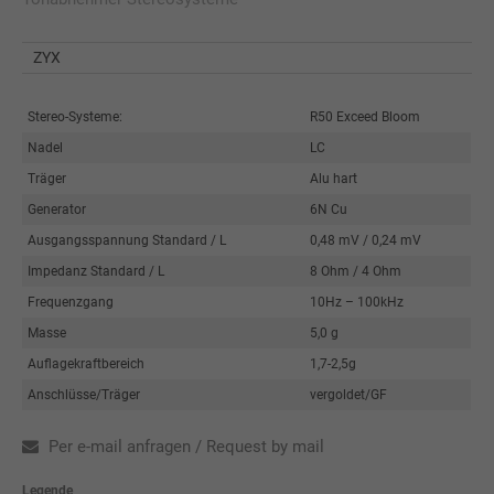
ZYX
Stereo-Systeme:
R50 Exceed Bloom
Nadel
LC
Träger
Alu hart
Generator
6N Cu
Ausgangsspannung Standard / L
0,48 mV / 0,24 mV
Impedanz Standard / L
8 Ohm / 4 Ohm
Frequenzgang
10Hz – 100kHz
Masse
5,0 g
Auflagekraftbereich
1,7-2,5g
Anschlüsse/Träger
vergoldet/GF
Per e-mail anfragen / Request by mail
Legende