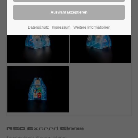
Datenschutz
Impressum
Weitere Informationen
R50 Exceed Bloom
Tonabnehmer Stereosysteme