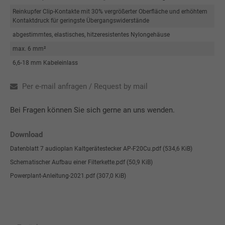
Reinkupfer Clip-Kontakte mit 30% vergrößerter Oberfläche und erhöhtem
Kontaktdruck für geringste Übergangswiderstände
abgestimmtes, elastisches, hitzeresistentes Nylongehäuse
max. 6 mm²
6,6-18 mm Kabeleinlass
Per e-mail anfragen / Request by mail
Bei Fragen können Sie sich gerne an uns wenden.
Download
Datenblatt 7 audioplan Kaltgerätestecker AP-F20Cu.pdf
(534,6 KiB)
Schematischer Aufbau einer Filterkette.pdf
(50,9 KiB)
Powerplant-Anleitung-2021.pdf
(307,0 KiB)