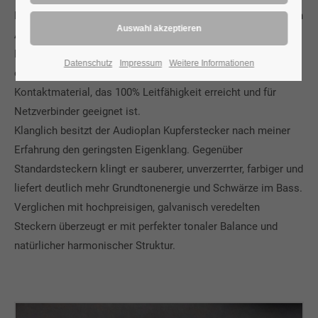
Netzverbinder ist, verwenden wir in unseren Steckern das von
ATL einem speziellen Bearbeitungsprozess unterzogene
Kupfer. Dadurch wird die nötige Härte und Abriebfestigkeit
Datenschutz
Impressum
Weitere Informationen
erreicht. Meines Wissens ist dies weltweit das einzige
Kontaktmaterial, das 100% Leitfähigkeit erreicht und für
Netzverbinder geeignet ist.
Klanglich besitzt der Audioplan Kupferstecker nach meiner
Erfahrung den geringsten Eigenklang. Gegenüber
Standardsteckern klingt er sauberer, unverzerrter, farbiger und
liefert deutlich mehr Grundtonenergie und Schwärze im Bass.
Verglichen mit hochpreisigen, galvanisch veredelten
Steckern überzeugt er mit perfekter tonaler Balance und
natürlicher harmonischer Struktur.