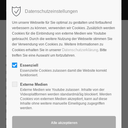
Datenschutzeinstellungen
Um unsere Webseite für Sie optimal zu gestalten und fortlaufend
verbessern zu können, verwenden wir Cookies. Zusätzlich werden
Cookies für die Einbindung von externe Medien wie Youtube
gebraucht. Durch die weitere Nutzung der Webseite stimmen Sie
der Verwendung von Cookies zu. Weitere Informationen zu
Kaltgerätestecker AP-F20Cu
Datenschutzerklärung
Cookies erhalten Sie in unserer
. Bitte
treffen Sie eine Auswahl um fortzufahren.
Will man bessere Netzsteckverbinder bauen, ist das
grundsätzliche Problem die geringe Leitfähigkeit des
Essenziell
Essenzielle Cookies zulassen damit die Website korrekt
Basismaterials. Das meist eingesetzte Messing erreicht
funktioniert.
lediglich 35% der Leitfähigkeit reinen Kupfers. Auch mit
Externe Medien
Bronze-Kontakten erreicht man nur 50% der mit Kupfer
Externe Medien wie Youtube zulassen. Inhalte von der
Videoplattformen werden standardmäßig blockiert. Werden
möglichen Leitfähigkeit. Daran ändern auch edle
Cookies von externen Medien akzeptiert, kann auf diese
Beschichtungen aus Gold, Silber oder Rhodium wenig.
Inhalte ohne weitere manuelle Einwiligung zugegriffen
werden.
Der richtige Weg, die Leitfähigkeit deutlich zu erhöhen, ist
daher, die Kontakte selbst aus Kupfer herzustellen.
Da Kupfer in seiner natürlichen Form aber zu weich für