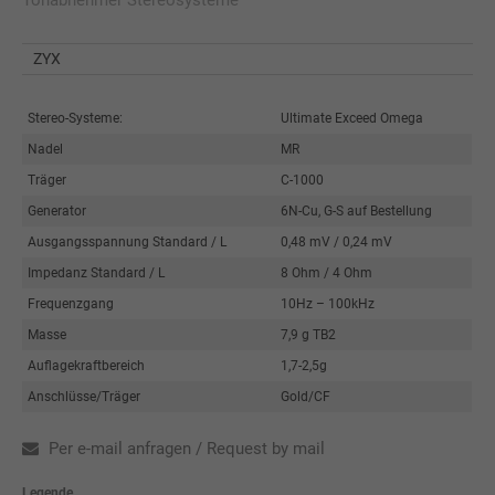
ZYX
Stereo-Systeme:
Ultimate Exceed Omega
Nadel
MR
Träger
C-1000
Generator
6N-Cu, G-S auf Bestellung
Ausgangsspannung Standard / L
0,48 mV / 0,24 mV
Impedanz Standard / L
8 Ohm / 4 Ohm
Frequenzgang
10Hz – 100kHz
Masse
7,9 g TB2
Auflagekraftbereich
1,7-2,5g
Anschlüsse/Träger
Gold/CF
Per e-mail anfragen / Request by mail
Legende