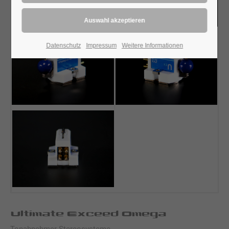
Datenschutz
Impressum
Weitere Informationen
Ultimate Exceed Omega
Tonabnehmer Stereosysteme