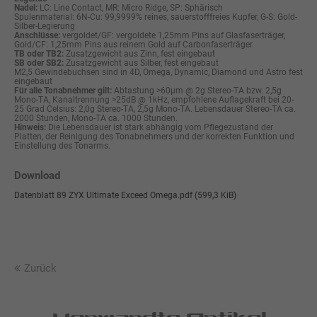
Nadel:
LC: Line Contact, MR: Micro Ridge, SP: Sphärisch
Spulenmaterial: 6N-Cu: 99,9999% reines, sauerstofffreies Kupfer, G-S: Gold-
Silber-Legierung
Anschlüsse:
vergoldet/GF: vergoldete 1,25mm Pins auf Glasfaserträger,
Gold/CF: 1,25mm Pins aus reinem Gold auf Carbonfaserträger
TB oder TB2:
Zusatzgewicht aus Zinn, fest eingebaut
SB oder SB2:
Zusatzgewicht aus Silber, fest eingebaut
M2,5 Gewindebuchsen sind in 4D, Omega, Dynamic, Diamond und Astro fest
eingebaut
Für alle Tonabnehmer gilt:
Abtastung >60µm @ 2g Stereo-TA bzw. 2,5g
Mono-TA, Kanaltrennung >25dB @ 1kHz, empfohlene Auflagekraft bei 20-
25 Grad Celsius: 2,0g Stereo-TA, 2,5g Mono-TA. Lebensdauer Stereo-TA ca.
2000 Stunden, Mono-TA ca. 1000 Stunden.
Hinweis:
Die Lebensdauer ist stark abhängig vom Pflegezustand der
Platten, der Reinigung des Tonabnehmers und der korrekten Funktion und
Einstellung des Tonarms.
Download
Datenblatt 89 ZYX Ultimate Exceed Omega.pdf
(599,3 KiB)
Zurück
Verwandte Artikel